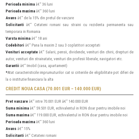
Perioada minima
â€“ 36 luni
Perioada maxima
â€“ 360 luni
Avans
â€“ de la 15% din pretul de vanzare
Solicitanti
â€“ Cetateni romani sau straini cu rezidenta permanenta sau
temporara in Romania
Varsta minima
â€“ 18 ani
Codebitori
â€“ Pana la maxim 2 sau 3 coplatitori acceptati
Venituri acceptate
â€“ Salarii, pensii, dividende, venituri din chirii, drepturi de
autor, venituri din strainatate, venituri din profesii liberale, navigatori etc.
Garantii
â€“ Imobil (casa, apartament)
*
Atat caracteristicile imprumuturilor cat si criteriile de eligibilitate pot diferi de
la o institutie financiara la alta
CREDIT NOUA CASA (70.001 EUR – 140.000 EUR)
Pret vanzare
â€“ intre 70.001 EUR â€“ 140.000 EUR
Suma minima
â€“ 59.501 EUR, echivalentul in RON doar pentru imobile noi
Suma maxima
â€“ 119.000 EUR, echivalentul in RON doar pentru imobile noi
Perioada maxima
â€“ 360 luni
Avans
â€“ 15%
Solicitanti
â€“ Cetateni romani