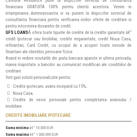
Catedral Residence pune la dispozitie serviciul de consultanta
financiara GRATUITA 100% pentru clientii acestora. Venim in
intampinarea dumneavoastra si va punem la dispozitie serviciul de
consultanta financiara pentru verificarea noilor oferte de creditare si
pentru intocmirea dosarelor de credit.
GFS LOANS
Â ofera toate tipurile de credite de la credite garantate â€“
credit Ipotecar sau Imobiliar, credite negarantate, credit Noua Casa,
refinantari, Card Credit, cu scopul de a acoperi toate nevoile de
finantare ale clientilor, persoane fizice.
Avand in vedere noutatile din piata bancara aparute in ultima perioada,
marea majoritate a bancilor au comunicat modificari ale conditiilor de
creditare.
Veti gasi solutii personalizate pentru:
Credite ipotecare, avans incepand cu 15%;
Noua Casa;
Credite de nevoi personale pentru completarea avansului /
imobilare.
CREDITE IMOBILIARE IPOTECARE
Suma minima
â€“ 10.000 EUR
Suma maxima
â€“ 1.000.000 EUR