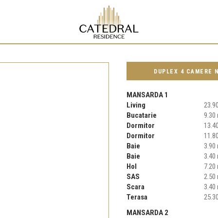
DUPLEX 4 CAMERE N
MANSARDA 1
Living
23.9
Bucatarie
9.30
Dormitor
13.4
Dormitor
11.8
Baie
3.90
Baie
3.40
Hol
7.20
SAS
2.50
Scara
3.40
Terasa
25.3
MANSARDA 2