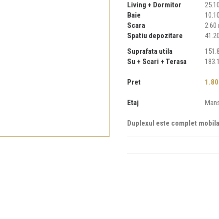
Living + Dormitor
25.1
Baie
10.1
Scara
2.60
Spatiu depozitare
41.2
Suprafata utila
151.
Su + Scari + Terasa
183.
Pret
1.80
Etaj
Mans
Duplexul este complet mobila