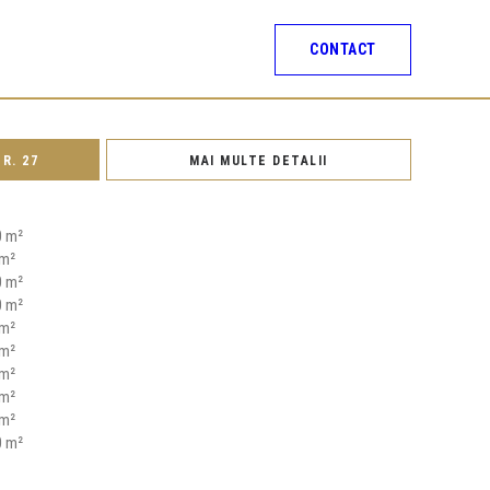
CONTACT
R. 27
MAI MULTE DETALII
0 m²
 m²
0 m²
0 m²
 m²
 m²
 m²
 m²
 m²
0 m²