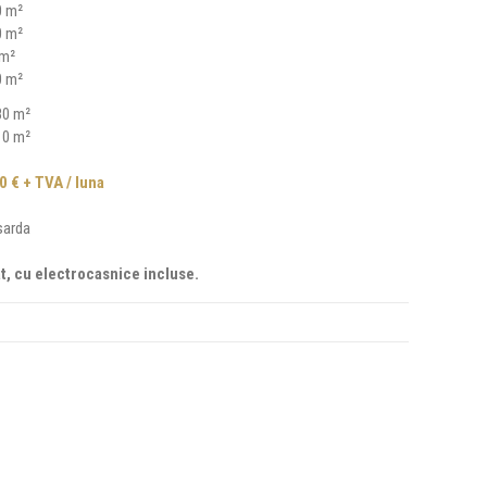
0 m²
0 m²
 m²
0 m²
80 m²
10 m²
0 € + TVA / luna
arda
t, cu electrocasnice incluse.