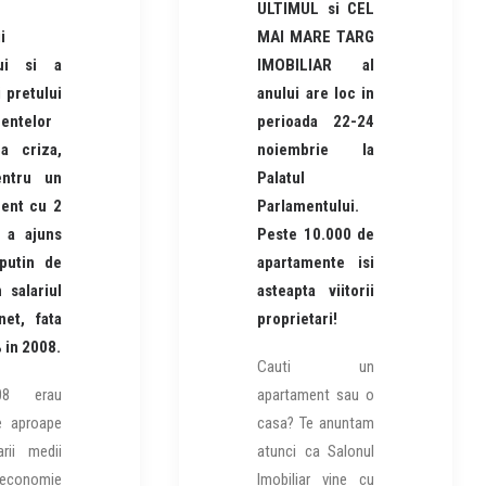
ULTIMUL si CEL
i
MAI MARE TARG
lui si a
IMOBILIAR al
 pretului
anului are loc in
entelor
perioada 22-24
a criza,
noiembrie la
entru un
Palatul
ent cu 2
Parlamentului.
 a ajuns
Peste 10.000 de
putin de
apartamente isi
 salariul
asteapta viitorii
et, fata
proprietari!
 in 2008.
Cauti un
08 erau
apartament sau o
e aproape
casa? Te anuntam
arii medii
atunci ca Salonul
 economie
Imobiliar vine cu