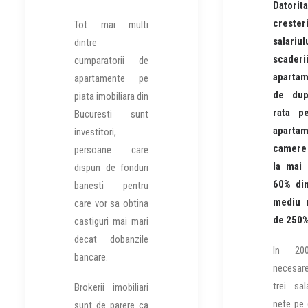
Datorita
cresteri
Tot mai multi
salariu
dintre
scaderii
cumparatorii de
apartam
apartamente pe
de dup
piata imobiliara din
rata p
Bucuresti sunt
apartam
investitori,
camere
persoane care
la mai 
dispun de fonduri
60% din
banesti pentru
mediu n
care vor sa obtina
de 250%
castiguri mai mari
decat dobanzile
In 20
bancare.
necesar
trei sal
Brokerii imobiliari
nete pe
sunt de parere ca