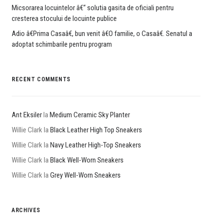
Micsorarea locuintelor â€“ solutia gasita de oficiali pentru
cresterea stocului de locuinte publice
Adio â€Prima Casaâ€, bun venit â€O familie, o Casaâ€. Senatul a
adoptat schimbarile pentru program
RECENT COMMENTS
Ant Eksiler
la
Medium Ceramic Sky Planter
Willie Clark
la
Black Leather High Top Sneakers
Willie Clark
la
Navy Leather High-Top Sneakers
Willie Clark
la
Black Well-Worn Sneakers
Willie Clark
la
Grey Well-Worn Sneakers
ARCHIVES