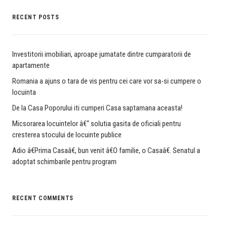
RECENT POSTS
Investitorii imobiliari, aproape jumatate dintre cumparatorii de
apartamente
Romania a ajuns o tara de vis pentru cei care vor sa-si cumpere o
locuinta
De la Casa Poporului iti cumperi Casa saptamana aceasta!
Micsorarea locuintelor â€“ solutia gasita de oficiali pentru
cresterea stocului de locuinte publice
Adio â€Prima Casaâ€, bun venit â€O familie, o Casaâ€. Senatul a
adoptat schimbarile pentru program
RECENT COMMENTS